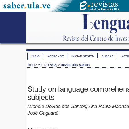
INICIO
ACERCA DE
INICIAR SESIÓN
BUSCAR
ACTU
Inicio
>
Vol. 12 (2008)
>
Devido dos Santos
Study on language comprehens
subjects
Michele Devido dos Santos, Ana Paula Macha
José Gagliardi