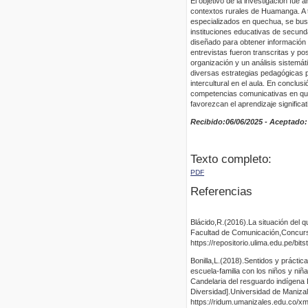
El objetivo de la investigación fu
contextos rurales de Huamanga. A t
especializados en quechua, se busc
instituciones educativas de secunda
diseñado para obtener información 
entrevistas fueron transcritas y po
organización y un análisis sistemát
diversas estrategias pedagógicas p
intercultural en el aula. En conclusi
competencias comunicativas en qu
favorezcan el aprendizaje significat
Recibido:06/06/2025 - Aceptado:
Texto completo:
PDF
Referencias
Blácido,R.(2016).La situación del q
Facultad de Comunicación,Concurs
https://repositorio.ulima.edu.pe/
Bonilla,L.(2018).Sentidos y práctica
escuela-familia con los niños y ni
Candelaria del resguardo indígena
Diversidad].Universidad de Maniza
https://ridum.umanizales.edu.co/x