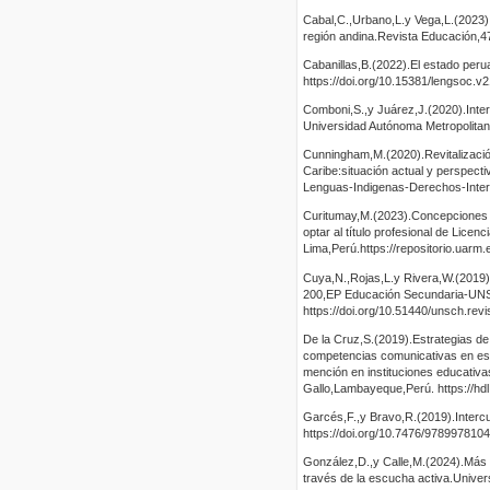
Cabal,C.,Urbano,L.y Vega,L.(2023).D
región andina.Revista Educación,4
Cabanillas,B.(2022).El estado peru
https://doi.org/10.15381/lengsoc.v
Comboni,S.,y Juárez,J.(2020).Interc
Universidad Autónoma Metropolitana
Cunningham,M.(2020).Revitalizació
Caribe:situación actual y perspect
Lenguas-Indigenas-Derechos-Interc
Curitumay,M.(2023).Concepciones so
optar al título profesional de Licen
Lima,Perú.https://repositorio.uar
Cuya,N.,Rojas,L.y Rivera,W.(2019).
200,EP Educación Secundaria-UNS
https://doi.org/10.51440/unsch.rev
De la Cruz,S.(2019).Estrategias d
competencias comunicativas en estu
mención en instituciones educativa
Gallo,Lambayeque,Perú. https://hd
Garcés,F.,y Bravo,R.(2019).Intercul
https://doi.org/10.7476/978997810
González,D.,y Calle,M.(2024).Más al
través de la escucha activa.Univer