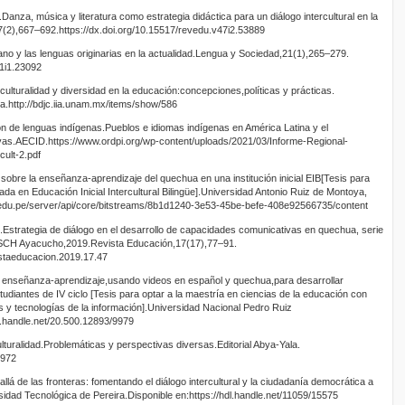
anza, música y literatura como estrategia didáctica para un diálogo intercultural en la
7(2),667–692.https://dx.doi.org/10.15517/revedu.v47i2.53889
ano y las lenguas originarias en la actualidad.Lengua y Sociedad,21(1),265–279.
21i1.23092
ulturalidad y diversidad en la educación:concepciones,políticas y prácticas.
.http://bdjc.iia.unam.mx/items/show/586
n de lenguas indígenas.Pueblos e idiomas indígenas en América Latina y el
ivas.AECID.https://www.ordpi.org/wp-content/uploads/2021/03/Informe-Regional-
ult-2.pdf
bre la enseñanza-aprendizaje del quechua en una institución inicial EIB[Tesis para
ciada en Educación Inicial Intercultural Bilingüe].Universidad Antonio Ruiz de Montoya,
m.edu.pe/server/api/core/bitstreams/8b1d1240-3e53-45be-befe-408e92566735/content
Estrategia de diálogo en el desarrollo de capacidades comunicativas en quechua, serie
CH Ayacucho,2019.Revista Educación,17(17),77–91.
istaeducacion.2019.17.47
e enseñanza-aprendizaje,usando videos en español y quechua,para desarrollar
diantes de IV ciclo [Tesis para optar a la maestría en ciencias de la educación con
s y tecnologías de la información].Universidad Nacional Pedro Ruiz
l.handle.net/20.500.12893/9979
turalidad.Problemáticas y perspectivas diversas.Editorial Abya-Yala.
4972
lá de las fronteras: fomentando el diálogo intercultural y la ciudadanía democrática a
sidad Tecnológica de Pereira.Disponible en:https://hdl.handle.net/11059/15575