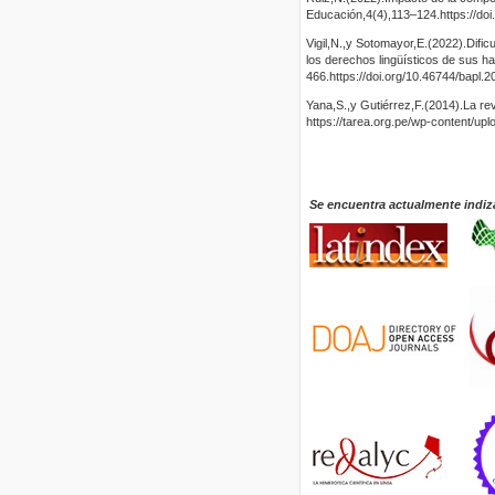
Educación,4(4),113–124.https://doi
Vigil,N.,y Sotomayor,E.(2022).Difi
los derechos lingüísticos de sus h
466.https://doi.org/10.46744/bapl.
Yana,S.,y Gutiérrez,F.(2014).La re
https://tarea.org.pe/wp-content/u
Se encuentra actualmente indiz