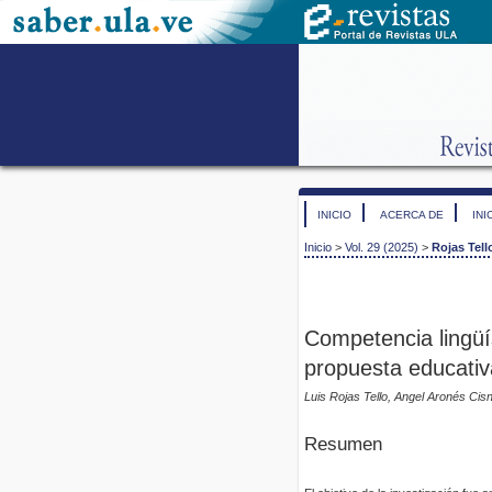
INICIO
ACERCA DE
INI
Inicio
>
Vol. 29 (2025)
>
Rojas Tell
Competencia lingüí
propuesta educativa
Luis Rojas Tello, Angel Aronés Cis
Resumen