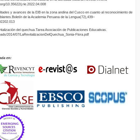
.org/10.35622/j.rie.2022.04.008
cultades y avances de la EIB en la zona andina del Cusco en cuanto al reconocimiento de
ablantes.Boletín de la Academia Peruana de la Lengua(72),439–
202202.013
vitalización del quechua.Tarea Asociación de Publicaciones Educativas.
ploads/2014/07/LaRevitalizacionDelQuechua_Sonia-Flora.pdf
ada en: