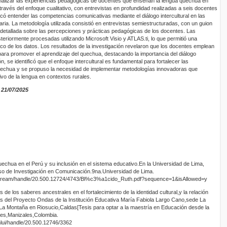
e analizar las experiencias pedagógicas de docentes que enseñan la lengua quechua en
ravés del enfoque cualitativo, con entrevistas en profundidad realizadas a seis docentes
ó entender las competencias comunicativas mediante el diálogo intercultural en las
ria. La metodología utilizada consistió en entrevistas semiestructuradas, con un guion
detallada sobre las percepciones y prácticas pedagógicas de los docentes. Las
steriormente procesadas utilizando Microsoft Visio y ATLAS.ti, lo que permitió una
ico de los datos. Los resultados de la investigación revelaron que los docentes emplean
ara promover el aprendizaje del quechua, destacando la importancia del diálogo
ón, se identificó que el enfoque intercultural es fundamental para fortalecer las
echua y se propuso la necesidad de implementar metodologías innovadoras que
ivo de la lengua en contextos rurales.
 21/07/2025
uechua en el Perú y su inclusión en el sistema educativo.En la Universidad de Lima,
o de Investigación en Comunicación.9na.Universidad de Lima.
bitstream/handle/20.500.12724/4743/Bl%c3%a1cido_Ruth.pdf?sequence=1&isAllowed=y
s de los saberes ancestrales en el fortalecimiento de la identidad cultural,y la relación
ñas del Proyecto Ondas de la Institución Educativa María Fabiola Largo Cano,sede La
 La Montaña en Riosucio,Caldas[Tesis para optar a la maestría en Educación desde la
les,Manizales,Colombia.
mlui/handle/20.500.12746/3362