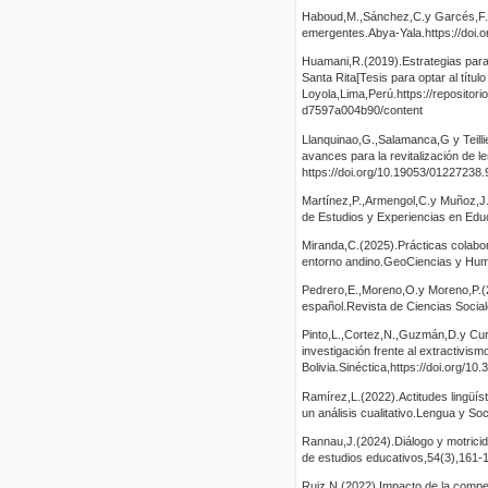
Haboud,M.,Sánchez,C.y Garcés,F.(20
emergentes.Abya-Yala.https://doi
Huamani,R.(2019).Estrategias para e
Santa Rita[Tesis para optar al títul
Loyola,Lima,Perú.https://repositor
d7597a004b90/content
Llanquinao,G.,Salamanca,G y Teill
avances para la revitalización de l
https://doi.org/10.19053/01227238
Martínez,P.,Armengol,C.y Muñoz,J.
de Estudios y Experiencias en Edu
Miranda,C.(2025).Prácticas colabora
entorno andino.GeoCiencias y Hum
Pedrero,E.,Moreno,O.y Moreno,P.(201
español.Revista de Ciencias Social
Pinto,L.,Cortez,N.,Guzmán,D.y Cur
investigación frente al extractivism
Bolivia.Sinéctica,https://doi.org/
Ramírez,L.(2022).Actitudes lingüís
un análisis cualitativo.Lengua y S
Rannau,J.(2024).Diálogo y motrici
de estudios educativos,54(3),161-1
Ruiz,N.(2022).Impacto de la compete