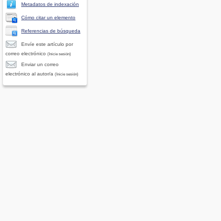
Metadatos de indexación
Cómo citar un elemento
Referencias de búsqueda
Envíe este artículo por
correo electrónico
(Inicie sesión)
Enviar un correo
electrónico al autor/a
(Inicie sesión)