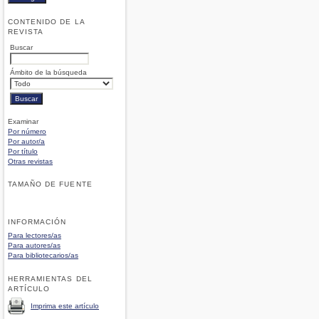
CONTENIDO DE LA
REVISTA
Buscar
Ámbito de la búsqueda
Examinar
Por número
Por autor/a
Por título
Otras revistas
TAMAÑO DE FUENTE
INFORMACIÓN
Para lectores/as
Para autores/as
Para bibliotecarios/as
HERRAMIENTAS DEL
ARTÍCULO
Imprima este artículo