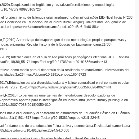
20).Desplazamiento lingüístico y revitalización:reflexiones y metodologías
.org/10.7476/9789978105726
l fortalecimiento de la lengua originaria(quechua)en niños(as)de EIB-Nivel Inicial N°283
o de Licenciado en Educación Inicial Intercultural Bilingüe].Universidad San Ignacio de
io.usil.edu.pe/server/api/core/bitstreams/aeed1c29-d6d6-4bd0-88a4-
ier,F.(2019).Aprendizaje del mapunzugun desde metodologías propias:perspectivas y
enguas originarias.Revista Historia de la Educación Latinoamericana,21(33).
.9918
(2019).Interacciones en el aula desde prácticas pedagógicas efectivas.REXE.Revista
cación,18(36),55–74.https://doi.org/10.21703/rexe.20191836martinez13
tivas como medio para el desarrollo de la resiliencia en estudiantes universitarios del
anidades,3,e23.https://doi.org/10.5281/zenodo.16046723
7).Educación para la diversidad cultural y la interculturalidad en el contexto escolar
es(Ve),23(2),11–26.https://www.redalyc.org/journal/356/35663284002/html
ivil,F.(2018).Experiencias emergentes de metodologías descolonizadoras de
o epistémico.Aportes para la investigación educativa intra-,intercultural y plurilingüe en
10.31391/s2007-7033(2018)0050-010
ticas hacia el quechua y el castellano de estudiantes de Educación Básica en Huánuco:
ociedad,21(1),501–517.https://doi.org/10.15381/lengsoc.v21i1.22445
dad:fundamentos de una educación física activa y democrática.Revista latinoamericana
85.https://doi.org/10.48102/rlee.2024.54.3.658
ncia comunicativa intercultural en la identidad cultural.Revista Innova