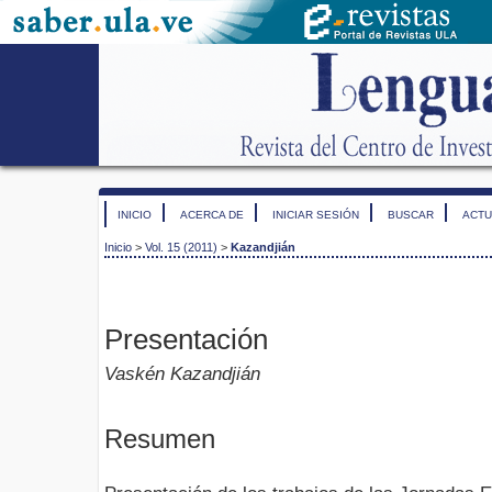
INICIO
ACERCA DE
INICIAR SESIÓN
BUSCAR
ACTU
Inicio
>
Vol. 15 (2011)
>
Kazandjián
Presentación
Vaskén Kazandjián
Resumen