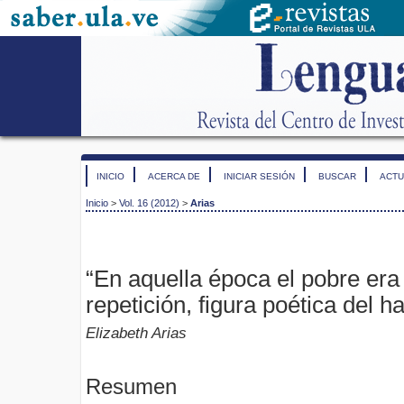
INICIO
ACERCA DE
INICIAR SESIÓN
BUSCAR
ACTU
Inicio
>
Vol. 16 (2012)
>
Arias
“En aquella época el pobre era
repetición, figura poética del ha
Elizabeth Arias
Resumen