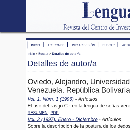
INICIO
ACERCA DE
INICIAR SESIÓN
BUSCAR
ACTU
Inicio
>
Buscar
>
Detalles de autor/a
Detalles de autor/a
Oviedo, Alejandro, Universida
Venezuela, República Bolivari
Vol. 1, Núm. 1 (1996)
- Artículos
El uso del rasgo C+ en la lengua de señas ven
RESUMEN
PDF
Vol. 2 (1997): Enero - Diciembre
- Artículos
Sobre la descripción de la postura de los dedo