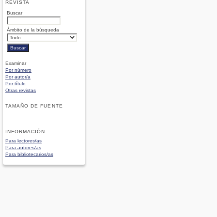
REVISTA
Buscar
Ámbito de la búsqueda
Examinar
Por número
Por autor/a
Por título
Otras revistas
TAMAÑO DE FUENTE
INFORMACIÓN
Para lectores/as
Para autores/as
Para bibliotecarios/as