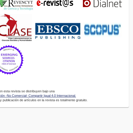
 esta revista se distribuyen bajo una
ón -No Comercial- Compartir Igual 4.0 Internacional.
 publicación de artículos en la revista es totalmente gratuito.