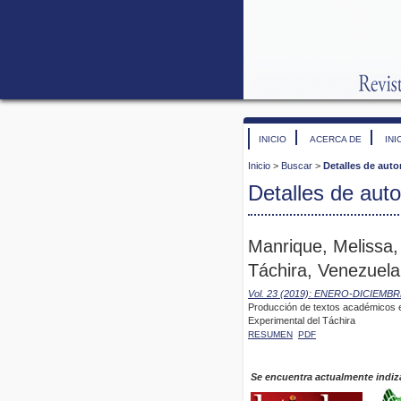
INICIO
ACERCA DE
INI
Inicio
>
Buscar
>
Detalles de auto
Detalles de auto
Manrique, Melissa,
Táchira, Venezuela
Vol. 23 (2019): ENERO-DICIEMB
Producción de textos académicos e
Experimental del Táchira
RESUMEN
PDF
Se encuentra actualmente indiz