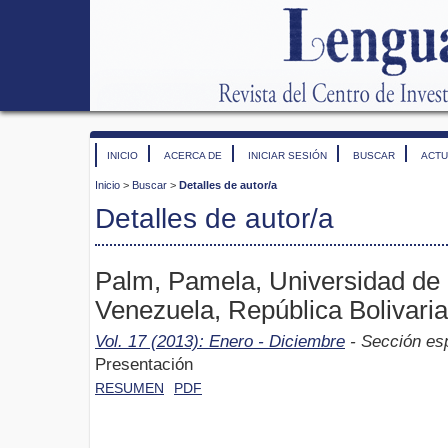
INICIO
ACERCA DE
INICIAR SESIÓN
BUSCAR
ACTU
Inicio
>
Buscar
>
Detalles de autor/a
Detalles de autor/a
Palm, Pamela, Universidad de
Venezuela, República Bolivari
Vol. 17 (2013): Enero - Diciembre
- Sección esp
Presentación
RESUMEN
PDF