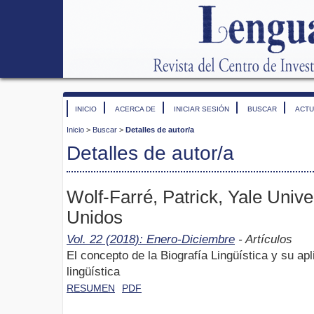
INICIO
ACERCA DE
INICIAR SESIÓN
BUSCAR
ACTU
Inicio
>
Buscar
>
Detalles de autor/a
Detalles de autor/a
Wolf-Farré, Patrick, Yale Unive
Unidos
Vol. 22 (2018): Enero-Diciembre
- Artículos
El concepto de la Biografía Lingüística y su a
lingüística
RESUMEN
PDF