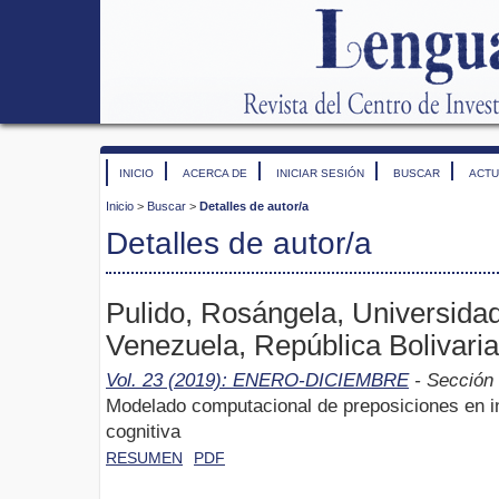
INICIO
ACERCA DE
INICIAR SESIÓN
BUSCAR
ACTU
Inicio
>
Buscar
>
Detalles de autor/a
Detalles de autor/a
Pulido, Rosángela, Universida
Venezuela, República Bolivari
Vol. 23 (2019): ENERO-DICIEMBRE
- Sección 
Modelado computacional de preposiciones en i
cognitiva
RESUMEN
PDF