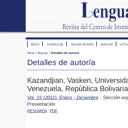
INICIO
ACERCA DE
INICIAR SESIÓN
BUSCAR
ACTU
Inicio
>
Buscar
>
Detalles de autor/a
Detalles de autor/a
Kazandjian, Vasken, Universid
Venezuela, República Bolivari
Vol. 15 (2011): Enero - Diciembre
- Sección esp
Presentación
RESUMEN
PDF