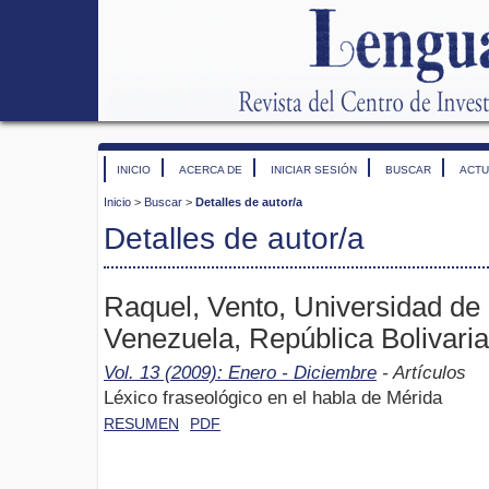
INICIO
ACERCA DE
INICIAR SESIÓN
BUSCAR
ACTU
Inicio
>
Buscar
>
Detalles de autor/a
Detalles de autor/a
Raquel, Vento, Universidad de
Venezuela, República Bolivari
Vol. 13 (2009): Enero - Diciembre
- Artículos
Léxico fraseológico en el habla de Mérida
RESUMEN
PDF