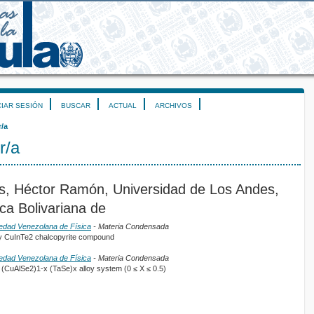
CIAR SESIÓN
BUSCAR
ACTUAL
ARCHIVOS
r/a
r/a
, Héctor Ramón, Universidad de Los Andes,
ca Bolivariana de
iedad Venezolana de Física
- Materia Condensada
nary CuInTe2 chalcopyrite compound
iedad Venezolana de Física
- Materia Condensada
f (CuAlSe2)1-x (TaSe)x alloy system (0 ≤ X ≤ 0.5)