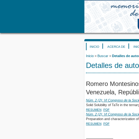
INICIO
ACERCA DE
INI
Inicio
>
Buscar
>
Detalles de auto
Detalles de auto
Romero Montesinos
Venezuela, Repúbli
Núm. 2 (2): VI Congreso de la Soc
Solid Solubility of TaTe in the ter
RESUMEN
PDF
Núm. 2 (2): VI Congreso de la Soc
Preparation and characterization o
RESUMEN
PDF