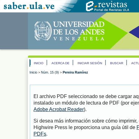
INICIO
ACERCA DE
INICIAR SESIÓN
BUSCAR
ACT
Inicio
>
Núm. 15 (9)
>
Pereira Ramírez
El archivo PDF seleccionado se debe cargar aqu
instalado un módulo de lectura de PDF (por eje
Adobe Acrobat Reader
).
Si desea más información sobre cómo imprimir, 
Highwire Press le proporciona una guía útil de
P
PDFs
.