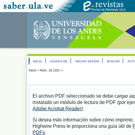
INICIO
ACERCA DE
INICIAR SESIÓN
BUSCAR
ACT
Inicio
>
Núm. 16 (10)
>
-
El archivo PDF seleccionado se debe cargar aqu
instalado un módulo de lectura de PDF (por eje
Adobe Acrobat Reader
).
Si desea más información sobre cómo imprimir, 
Highwire Press le proporciona una guía útil de
P
PDFs
.