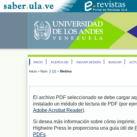
INICIO
ACERCA DE
INICIAR SESIÓN
BUSCAR
ACT
Inicio
>
Núm. 2 (2)
>
Medina
El archivo PDF seleccionado se debe cargar aqu
instalado un módulo de lectura de PDF (por eje
Adobe Acrobat Reader
).
Si desea más información sobre cómo imprimir, 
Highwire Press le proporciona una guía útil de
P
PDFs
.