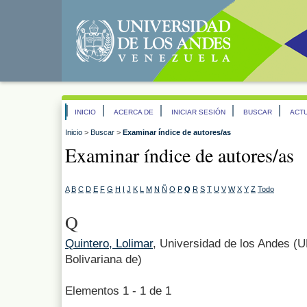
INICIO
ACERCA DE
INICIAR SESIÓN
BUSCAR
ACT
Inicio
>
Buscar
>
Examinar índice de autores/as
Examinar índice de autores/as
A
B
C
D
E
F
G
H
I
J
K
L
M
N
Ñ
O
P
Q
R
S
T
U
V
W
X
Y
Z
Todo
Q
Quintero, Lolimar
, Universidad de los Andes (
Bolivariana de)
Elementos 1 - 1 de 1