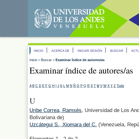
INICIO
ACERCA DE
INICIAR SESIÓN
BUSCAR
ACT
Inicio
>
Buscar
>
Examinar índice de autores/as
Examinar índice de autores/as
A
B
C
D
E
F
G
H
I
J
K
L
M
N
Ñ
O
P
Q
R
S
T
U
V
W
X
Y
Z
Todo
U
Uribe Correa, Ramsés
, Universidad de Los An
Bolivariana de)
Uzcátegui S., Xiomara del C.
(Venezuela, Repúb
Elementos 1 - 2 de 2