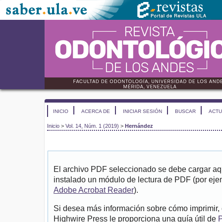
INICIO
ACERCA DE
INICIAR SESIÓN
BUSCAR
ACTU
Inicio
>
Vol. 14, Núm. 1 (2019)
>
Hernández
El archivo PDF seleccionado se debe cargar aqu
instalado un módulo de lectura de PDF (por eje
Adobe Acrobat Reader
).
Si desea más información sobre cómo imprimir, 
Highwire Press le proporciona una guía útil de
P