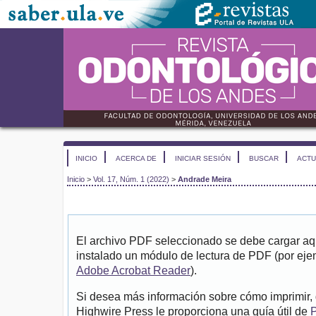
INICIO
ACERCA DE
INICIAR SESIÓN
BUSCAR
ACTU
Inicio
>
Vol. 17, Núm. 1 (2022)
>
Andrade Meira
El archivo PDF seleccionado se debe cargar aqu
instalado un módulo de lectura de PDF (por eje
Adobe Acrobat Reader
).
Si desea más información sobre cómo imprimir, 
Highwire Press le proporciona una guía útil de
P