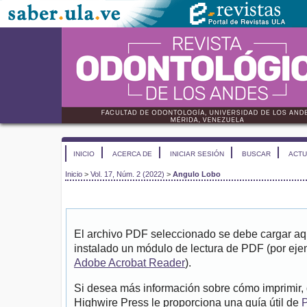
INICIO
ACERCA DE
INICIAR SESIÓN
BUSCAR
ACTU
Inicio
>
Vol. 17, Núm. 2 (2022)
>
Angulo Lobo
El archivo PDF seleccionado se debe cargar aqu
instalado un módulo de lectura de PDF (por eje
Adobe Acrobat Reader
).
Si desea más información sobre cómo imprimir, 
Highwire Press le proporciona una guía útil de
P