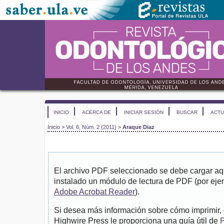
INICIO
ACERCA DE
INICIAR SESIÓN
BUSCAR
ACTU
Inicio
>
Vol. 6, Núm. 2 (2011)
>
Araque Diaz
El archivo PDF seleccionado se debe cargar aqu
instalado un módulo de lectura de PDF (por eje
Adobe Acrobat Reader
).
Si desea más información sobre cómo imprimir, 
Highwire Press le proporciona una guía útil de
P