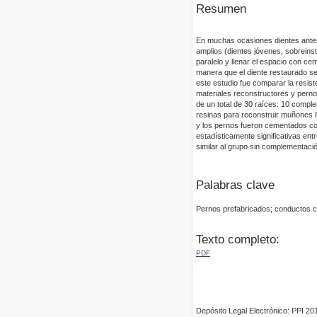
Resumen
En muchas ocasiones dientes antero
amplios (dientes jóvenes, sobreinst
paralelo y llenar el espacio con c
manera que el diente restaurado se
este estudio fue comparar la resis
materiales reconstructores y pernos 
de un total de 30 raíces: 10 compl
resinas para reconstruir muñones 
y los pernos fueron cementados co
estadísticamente significativas en
similar al grupo sin complementació
Palabras clave
Pernos prefabricados; conductos có
Texto completo:
PDF
Depósito Legal Electrónico: PPI 