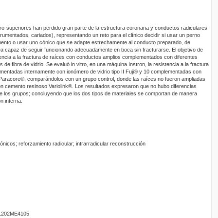
-superiores han perdido gran parte de la estructura coronaria y conductos radiculares
rumentados, cariados), representando un reto para el clínico decidir si usar un perno
emento o usar uno cónico que se adapte estrechamente al conducto preparado, de
a capaz de seguir funcionando adecuadamente en boca sin fracturarse. El objetivo de
tencia a la fractura de raíces con conductos amplios complementados con diferentes
de fibra de vidrio. Se evaluó in vitro, en una máquina Instron, la resistencia a la fractura
ementadas internamente con ionómero de vidrio tipo II Fuji® y 10 complementadas con
Paracore®, comparándolos con un grupo control, donde las raíces no fueron ampliadas
n cemento resinoso Variolink®. Los resultados expresaron que no hubo diferencias
tre los grupos; concluyendo que los dos tipos de materiales se comportan de manera
n interna.
nicos; reforzamiento radicular; intrarradicular reconstrucción
201202ME4105