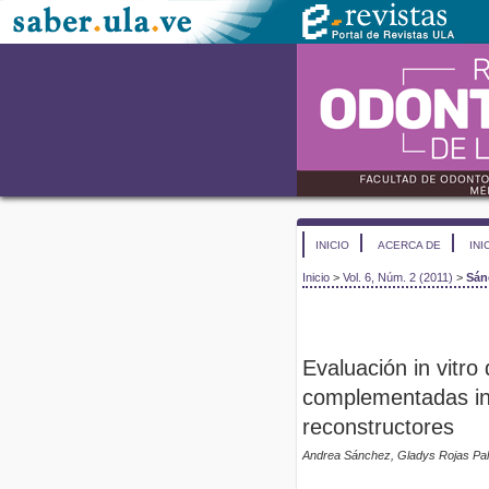
INICIO
ACERCA DE
INI
Inicio
>
Vol. 6, Núm. 2 (2011)
>
Sán
Evaluación in vitro 
complementadas in
reconstructores
Andrea Sánchez, Gladys Rojas Pala