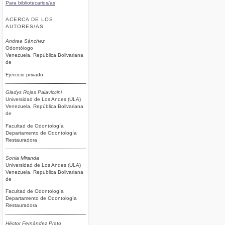
Para bibliotecarios/as
ACERCA DE LOS
AUTORES/AS
Andrea Sánchez
Odontólogo
Venezuela, República Bolivariana
de
Ejercicio privado
Gladys Rojas Palaviccini
Universidad de Los Andes (ULA)
Venezuela, República Bolivariana
de
Facultad de Odontología
Departamento de Odontología
Restauradora
Sonia Miranda
Universidad de Los Andes (ULA)
Venezuela, República Bolivariana
de
Facultad de Odontología
Departamento de Odontología
Restauradora
Héctor Fernández Prato