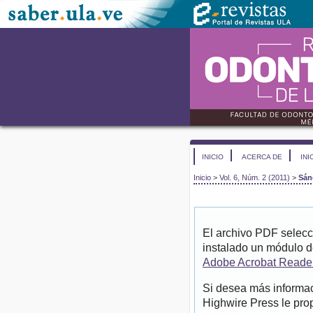
INICIO
ACERCA DE
INI
Inicio
>
Vol. 6, Núm. 2 (2011)
>
Sán
El archivo PDF selecc
instalado un módulo d
Adobe Acrobat Reade
Si desea más informac
Highwire Press le pro