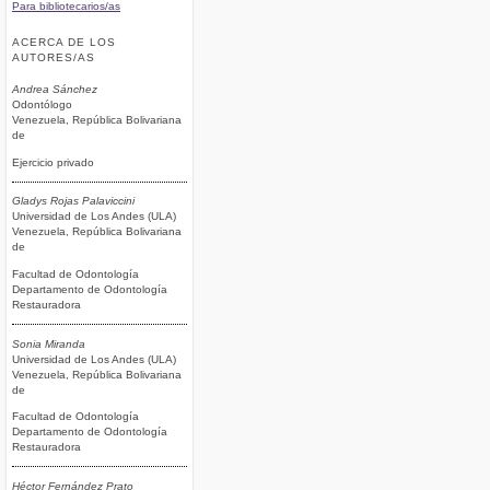
Para bibliotecarios/as
ACERCA DE LOS
AUTORES/AS
Andrea Sánchez
Odontólogo
Venezuela, República Bolivariana
de
Ejercicio privado
Gladys Rojas Palaviccini
Universidad de Los Andes (ULA)
Venezuela, República Bolivariana
de
Facultad de Odontología
Departamento de Odontología
Restauradora
Sonia Miranda
Universidad de Los Andes (ULA)
Venezuela, República Bolivariana
de
Facultad de Odontología
Departamento de Odontología
Restauradora
Héctor Fernández Prato