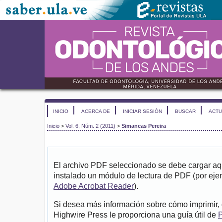
INICIO
ACERCA DE
INICIAR SESIÓN
BUSCAR
ACTU
Inicio
>
Vol. 6, Núm. 2 (2011)
>
Simancas Pereira
El archivo PDF seleccionado se debe cargar aqu
instalado un módulo de lectura de PDF (por eje
Adobe Acrobat Reader
).
Si desea más información sobre cómo imprimir, 
Highwire Press le proporciona una guía útil de
P