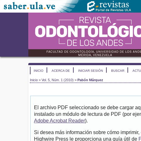
INICIO
ACERCA DE
INICIAR SESIÓN
BUSCAR
ACTU
Inicio
>
Vol. 5, Núm. 1 (2010)
>
Pabón Márquez
El archivo PDF seleccionado se debe cargar aqu
instalado un módulo de lectura de PDF (por eje
Adobe Acrobat Reader
).
Si desea más información sobre cómo imprimir, 
Highwire Press le proporciona una guía útil de
P