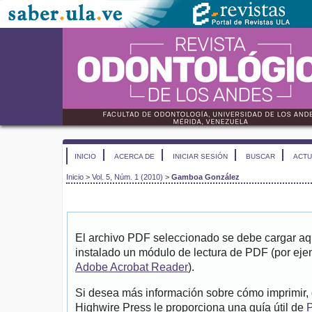
INICIO
ACERCA DE
INICIAR SESIÓN
BUSCAR
ACTU
Inicio
>
Vol. 5, Núm. 1 (2010)
>
Gamboa González
El archivo PDF seleccionado se debe cargar aqu
instalado un módulo de lectura de PDF (por eje
Adobe Acrobat Reader
).
Si desea más información sobre cómo imprimir, 
Highwire Press le proporciona una guía útil de
P