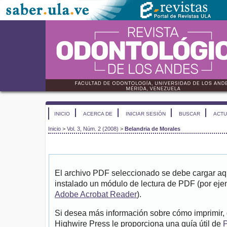
INICIO
ACERCA DE
INICIAR SESIÓN
BUSCAR
ACTU
Inicio
>
Vol. 3, Núm. 2 (2008)
>
Belandria de Morales
El archivo PDF seleccionado se debe cargar aqu
instalado un módulo de lectura de PDF (por eje
Adobe Acrobat Reader
).
Si desea más información sobre cómo imprimir, 
Highwire Press le proporciona una guía útil de
P