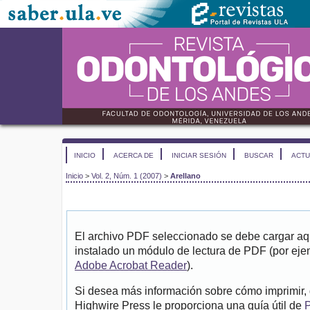
INICIO
ACERCA DE
INICIAR SESIÓN
BUSCAR
ACTU
Inicio
>
Vol. 2, Núm. 1 (2007)
>
Arellano
El archivo PDF seleccionado se debe cargar aqu
instalado un módulo de lectura de PDF (por eje
Adobe Acrobat Reader
).
Si desea más información sobre cómo imprimir, 
Highwire Press le proporciona una guía útil de
P