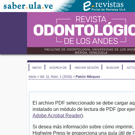
INICIO
ACERCA DE
INICIAR SESIÓN
BUSCAR
ACTU
Inicio
>
Vol. 11, Núm. 1 (2016)
>
Pabón Márquez
El archivo PDF seleccionado se debe cargar aqu
instalado un módulo de lectura de PDF (por eje
Adobe Acrobat Reader
).
Si desea más información sobre cómo imprimir, 
Highwire Press le proporciona una guía útil de
P