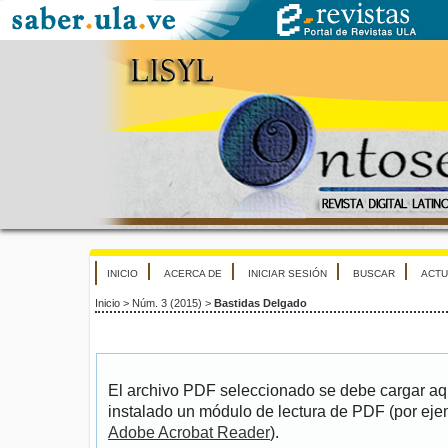
INICIO
ACERCA DE
INICIAR SESIÓN
BUSCAR
ACTU
Inicio
>
Núm. 3 (2015)
>
Bastidas Delgado
El archivo PDF seleccionado se debe cargar aqu
instalado un módulo de lectura de PDF (por eje
Adobe Acrobat Reader
).