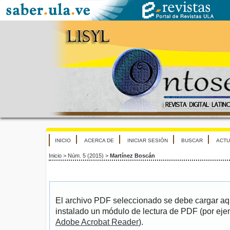
INICIO
ACERCA DE
INICIAR SESIÓN
BUSCAR
ACTU
Inicio
>
Núm. 5 (2015)
>
Martínez Boscán
El archivo PDF seleccionado se debe cargar aqu
instalado un módulo de lectura de PDF (por eje
Adobe Acrobat Reader
).