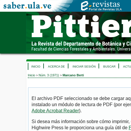
INICIO
ACERCA DE
INICIAR SESIÓN
BUSCAR
ACTU
Inicio
>
Núm. 3 (1971)
>
Marcano Berti
El archivo PDF seleccionado se debe cargar aqu
instalado un módulo de lectura de PDF (por eje
Adobe Acrobat Reader
).
Si desea más información sobre cómo imprimir, 
Highwire Press le proporciona una guía útil de
P