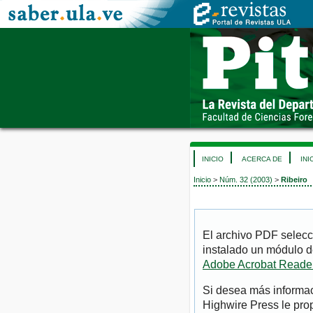
INICIO
ACERCA DE
INI
Inicio
>
Núm. 32 (2003)
>
Ribeiro
El archivo PDF selecc
instalado un módulo d
Adobe Acrobat Reade
Si desea más informac
Highwire Press le pro