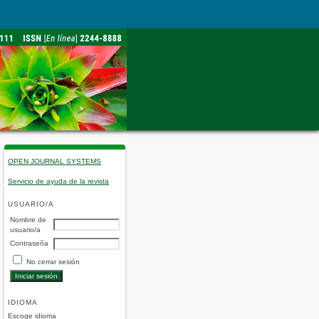
OPEN JOURNAL SYSTEMS
Servicio de ayuda de la revista
USUARIO/A
Nombre de
usuario/a
Contraseña
No cerrar sesión
IDIOMA
Escoge idioma