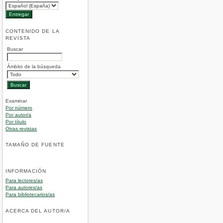
CONTENIDO DE LA
REVISTA
Buscar
Ámbito de la búsqueda
Examinar
Por número
Por autor/a
Por título
Otras revistas
TAMAÑO DE FUENTE
INFORMACIÓN
Para lectores/as
Para autores/as
Para bibliotecarios/as
ACERCA DEL AUTOR/A