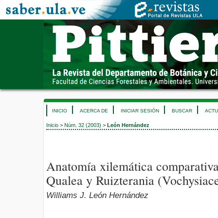
INICIO
ACERCA DE
INICIAR SESIÓN
BUSCAR
ACTU
Inicio
>
Núm. 32 (2003)
>
León Hernández
Anatomía xilemática comparativa
Qualea y Ruizterania (Vochysiac
Williams J. León Hernández