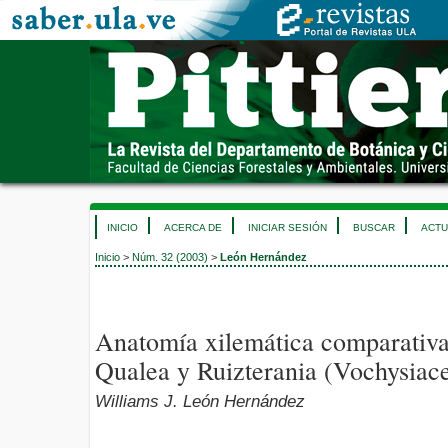
INICIO
ACERCA DE
INICIAR SESIÓN
BUSCAR
ACTU
Inicio
>
Núm. 32 (2003)
>
León Hernández
Anatomía xilemática comparativa
Qualea y Ruizterania (Vochysiac
Williams J. León Hernández