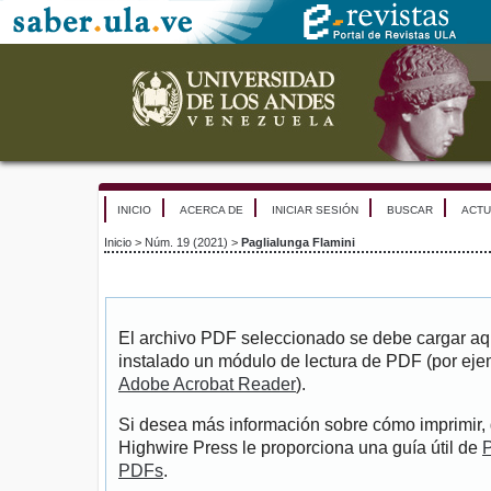
INICIO
ACERCA DE
INICIAR SESIÓN
BUSCAR
ACTU
Inicio
>
Núm. 19 (2021)
>
Paglialunga Flamini
El archivo PDF seleccionado se debe cargar aqu
instalado un módulo de lectura de PDF (por eje
Adobe Acrobat Reader
).
Si desea más información sobre cómo imprimir, 
Highwire Press le proporciona una guía útil de
P
PDFs
.