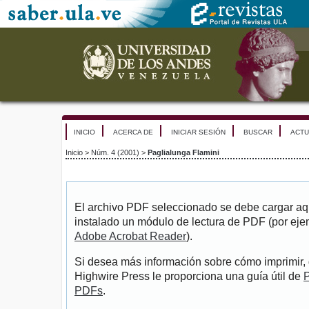
INICIO
ACERCA DE
INICIAR SESIÓN
BUSCAR
ACTU
Inicio
>
Núm. 4 (2001)
>
Paglialunga Flamini
El archivo PDF seleccionado se debe cargar aqu
instalado un módulo de lectura de PDF (por eje
Adobe Acrobat Reader
).
Si desea más información sobre cómo imprimir, 
Highwire Press le proporciona una guía útil de
P
PDFs
.