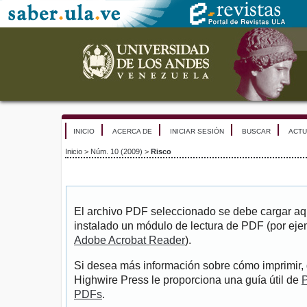
INICIO
ACERCA DE
INICIAR SESIÓN
BUSCAR
ACTU
Inicio
>
Núm. 10 (2009)
>
Risco
El archivo PDF seleccionado se debe cargar aqu
instalado un módulo de lectura de PDF (por eje
Adobe Acrobat Reader
).
Si desea más información sobre cómo imprimir, 
Highwire Press le proporciona una guía útil de
P
PDFs
.