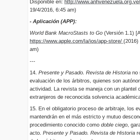
Disponible en:
http://www.anhvenezuela.org.ve/b
19/4/2016, 6:45 am)
- Aplicación (APP):
World Bank MacroStasts to Go
(Versión 1.1) [
https://www.apple.com/la/ios/app-store/
(2016)
am)
---
14.
Presente y Pasado. Revista de Historia
no 
evaluación de los árbitros, quienes son autó
actividad. La revista se maneja con un plantel 
extranjeros de reconocida solvencia académica 
15. En el obligatorio proceso de arbitraje, los 
mantendrán en el más estricto y mutuo descono
procedimiento conocido como
doble ciego
, gar
acto.
Presente y Pasado. Revista de Historia
r