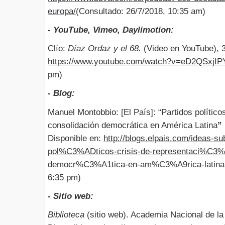
europa/
(Consultado: 26/7/2018, 10:35 am)
- YouTube, Vimeo, Daylimotion:
Clío:
Díaz Ordaz y el 68.
(Video en YouTube), 3
https://www.youtube.com/watch?v=eD2QSxjIP
pm)
- Blog:
Manuel Montobbio: [El País]: “Partidos político
consolidación democrática en América Latina
”
Disponible en:
http://blogs.elpais.com/ideas-s
pol%C3%ADticos-crisis-de-representaci%C3
democr%C3%A1tica-en-am%C3%A9rica-latina
6:35 pm)
- Sitio web:
Biblioteca
(sitio web). Academia Nacional de la