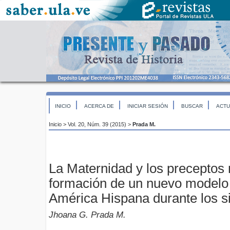
INICIO
ACERCA DE
INICIAR SESIÓN
BUSCAR
ACTU
Inicio
>
Vol. 20, Núm. 39 (2015)
>
Prada M.
La Maternidad y los preceptos
formación de un nuevo modelo
América Hispana durante los si
Jhoana G. Prada M.