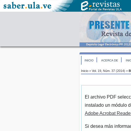
INICIO
ACERCA DE
INI
Inicio
>
Vol. 19, Núm. 37 (2014)
>
B
El archivo PDF selecc
instalado un módulo d
Adobe Acrobat Reade
Si desea más informac