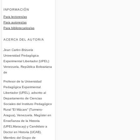
INFORMACIÓN
Para lectores/as
Para autores/as
Para bibliotecarios/as
ACERCA DEL AUTOR/A
Jean Carlos Brizuela
Universidad Pedagógica
Experimental Libertador (UPEL)
Venezuela, República Bolivariana
de
Profesor de la Universidad
Pedagógica Experimental
Libertador (UPEL), adscrito al
Departamento de Ciencias
Sociales del Instituto Pedagógico
Rural “El Mácaro” (Turmero-
Aragua), Venezuela. Magíster en
Enseñanza de la Historia
(UPELMaracay) y Candidato a
Doctor en Historia (UCAB).
Miembro del Grupo de