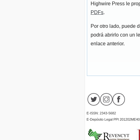
Highwire Press le pro
PDFs
.
Por otro lado, puede 
podrá abrirlo con un l
enlace anterior.
E-ISSN: 2343-5682
E-Depósito Legal PPI 201202ME40