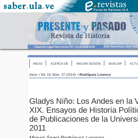
INICIO
ACERCA DE
INICIAR SESIÓN
BUSCAR
ACTU
Inicio
>
Vol. 19, Núm. 37 (2014)
>
Rodríguez Lorenzo
Gladys Niño: Los Andes en la V
XIX. Ensayos de Historia Polít
de Publicaciones de la Univer
2011
Miguel Ángel Rodríguez Lorenzo