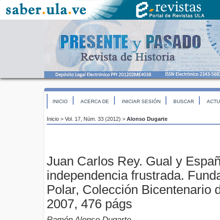
INICIO
ACERCA DE
INICIAR SESIÓN
BUSCAR
ACTU
Inicio
>
Vol. 17, Núm. 33 (2012)
>
Alonso Dugarte
Juan Carlos Rey. Gual y Españ
independencia frustrada. Fun
Polar, Colección Bicentenario 
2007, 476 págs
Ramón Alonso Dugarte