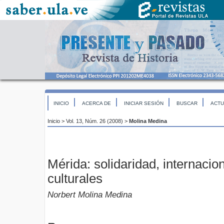
INICIO
ACERCA DE
INICIAR SESIÓN
BUSCAR
ACTU
Inicio
>
Vol. 13, Núm. 26 (2008)
>
Molina Medina
Mérida: solidaridad, internacio
culturales
Norbert Molina Medina