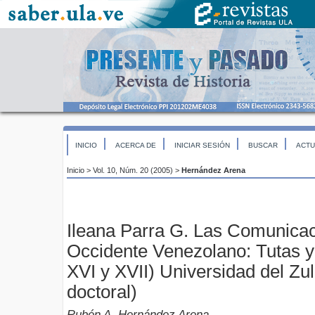
INICIO
ACERCA DE
INICIAR SESIÓN
BUSCAR
ACTU
Inicio
>
Vol. 10, Núm. 20 (2005)
>
Hernández Arena
Ileana Parra G. Las Comunicac
Occidente Venezolano: Tutas y 
XVI y XVII) Universidad del Zul
doctoral)
Rubén A. Hernández Arena