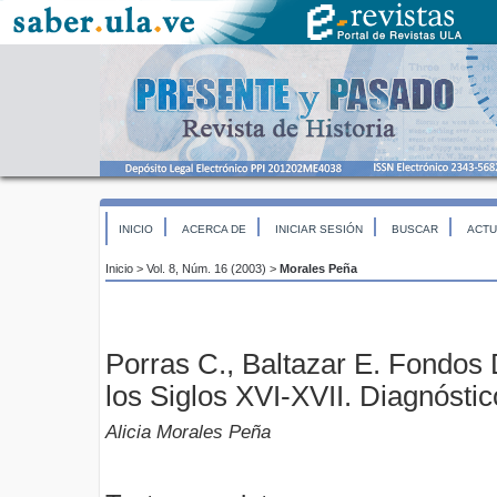
INICIO
ACERCA DE
INICIAR SESIÓN
BUSCAR
ACTU
Inicio
>
Vol. 8, Núm. 16 (2003)
>
Morales Peña
Porras C., Baltazar E. Fondos
los Siglos XVI-XVII. Diagnóstic
Alicia Morales Peña