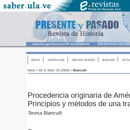
INICIO
ACERCA DE
INICIAR SESIÓN
BUSCAR
ACTU
Inicio
>
Vol. 8, Núm. 15 (2003)
>
Bianculli
Procedencia originaria de Amé
Principios y métodos de una tr
Teresa Bianculli