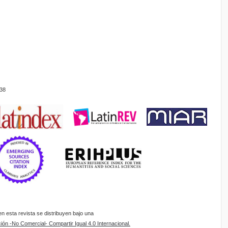
38
 esta revista se distribuyen bajo una
ón -No Comercial- Compartir Igual 4.0 Internacional.