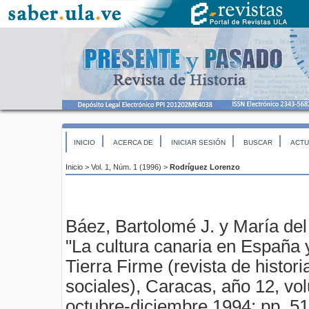
INICIO
ACERCA DE
INICIAR SESIÓN
BUSCAR
ACTU
Inicio
>
Vol. 1, Núm. 1 (1996)
>
Rodríguez Lorenzo
Báez, Bartolomé J. y María del
"La cultura canaria en España 
Tierra Firme (revista de histori
sociales), Caracas, año 12, vo
octubre-diciembre 1994; pp. 5