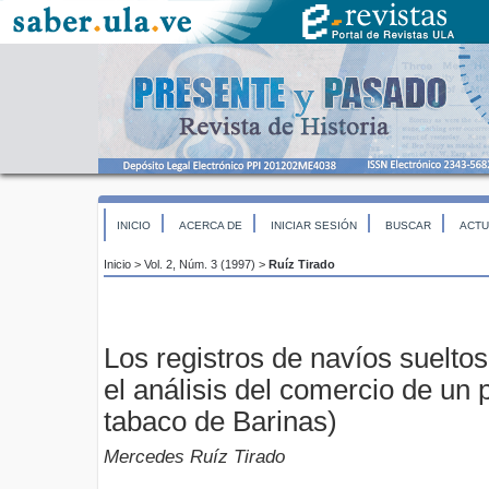
INICIO
ACERCA DE
INICIAR SESIÓN
BUSCAR
ACTU
Inicio
>
Vol. 2, Núm. 3 (1997)
>
Ruíz Tirado
Los registros de navíos suelto
el análisis del comercio de un p
tabaco de Barinas)
Mercedes Ruíz Tirado